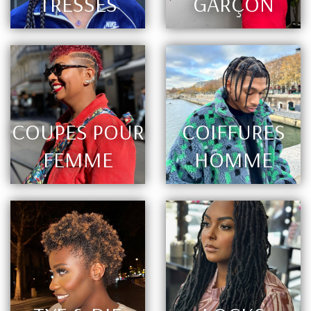
TRESSES
GARÇON
COUPES POUR
COIFFURES
FEMME
HOMME