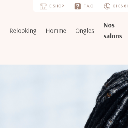
E-SHOP
F.A.Q
01 83 61
Nos
e
Relooking
Homme
Ongles
salons