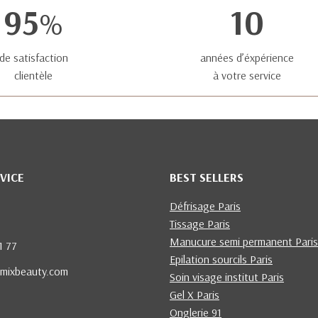
95
10
%
de satisfaction
années d’éxpérience
clientèle
à votre service
VICE
BEST SELLERS
Défrisage Paris
Tissage Paris
Manucure semi permanent Paris
1 77
Epilation sourcils Paris
mixbeauty.com
Soin visage institut Paris
Gel X Paris
Onglerie 91