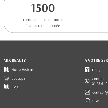
1500
clients fréquentent notre
institut chaque année
MIX BEAUTY
A VOTRE SER
Notre Histoire
F.A.Q.
Boutique
Contact
01 83 61 6
Blog
contact@
CGV