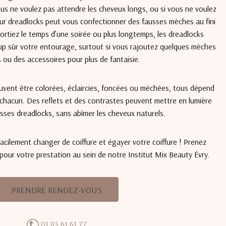
ous ne voulez pas attendre les cheveux longs, ou si vous ne voulez
feur dreadlocks peut vous confectionner des fausses mèches au fini
portiez le temps d’une soirée ou plus longtemps, les dreadlocks
up sûr votre entourage, surtout si vous rajoutez quelques mèches
 ou des accessoires pour plus de fantaisie.
ent être colorées, éclaircies, foncées ou méchées, tous dépend
chacun. Des reflets et des contrastes peuvent mettre en lumière
usses dreadlocks, sans abîmer les cheveux naturels.
cilement changer de coiffure et égayer votre coiffure ! Prenez
our votre prestation au sein de notre Institut Mix Beauty Évry.
PRENDRE RENDEZ-VOUS
01 83 61 61 77