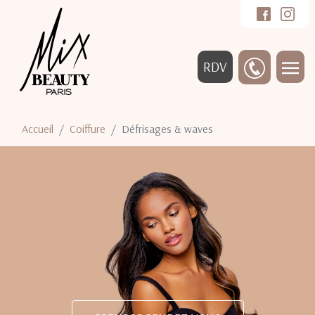
RDV
Accueil
Coiffure
Défrisages & waves