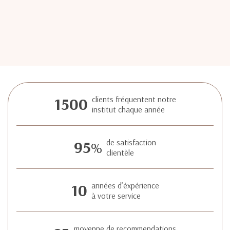
1500
clients fréquentent notre
institut chaque année
95
de satisfaction
%
clientèle
10
années d’éxpérience
à votre service
moyenne de recommendations