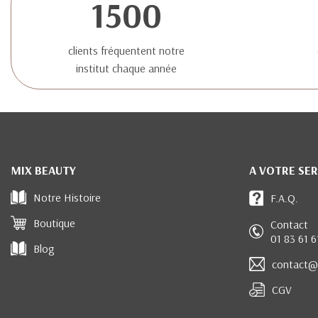
1500
clients fréquentent notre
institut chaque année
MIX BEAUTY
A VOTRE SER
Notre Histoire
F.A.Q.
Boutique
Contact
01 83 61 6
Blog
contact@
CGV