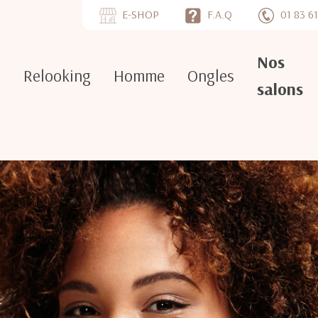
E-SHOP
F.A.Q
01 83 61
Nos
e
Relooking
Homme
Ongles
salons