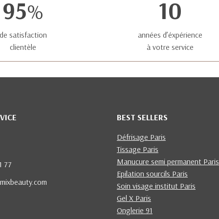
95
10
%
de satisfaction
années d’éxpérience
clientèle
à votre service
VICE
BEST SELLERS
Défrisage Paris
Tissage Paris
Manucure semi permanent Paris
1 77
Epilation sourcils Paris
mixbeauty.com
Soin visage institut Paris
Gel X Paris
Onglerie 91