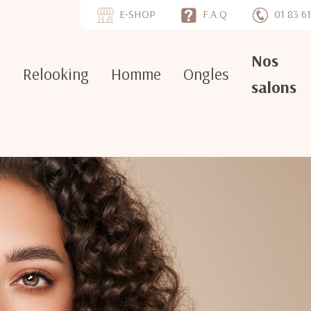
E-SHOP
F.A.Q
01 83 61
Nos
e
Relooking
Homme
Ongles
salons