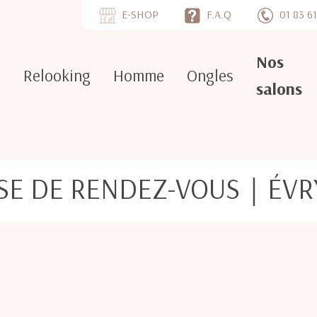
E-SHOP
F.A.Q
01 83 61
Nos
e
Relooking
Homme
Ongles
salons
ISE DE RENDEZ-VOUS｜ÉVRY