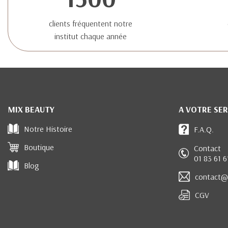
clients fréquentent notre
institut chaque année
MIX BEAUTY
A VOTRE SER
Notre Histoire
F.A.Q.
Boutique
Contact
01 83 61 6
Blog
contact@
CGV