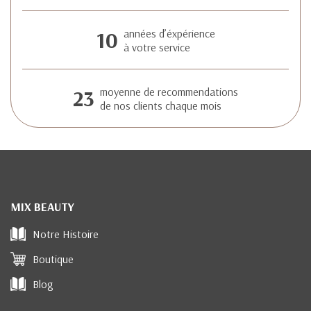
10
années d’éxpérience
à votre service
23
moyenne de recommendations
de nos clients chaque mois
MIX BEAUTY
Notre Histoire
Boutique
Blog