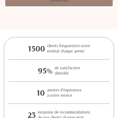
1500
clients fréquentent notre
institut chaque année
95
de satisfaction
%
clientèle
10
années d’éxpérience
à votre service
23
moyenne de recommendations
de nos clients chaque mois