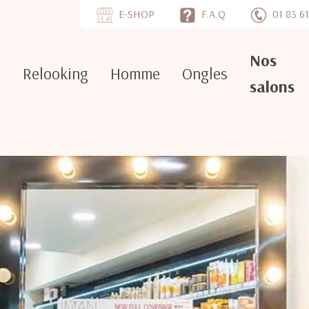
E-SHOP
F.A.Q
01 83 61
Nos
e
Relooking
Homme
Ongles
salons