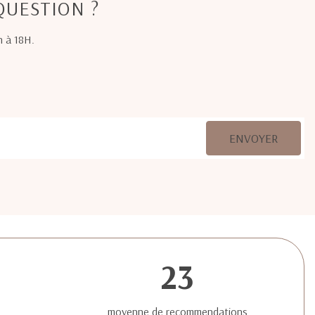
QUESTION ?
h à 18H.
ENVOYER
23
moyenne de recommendations