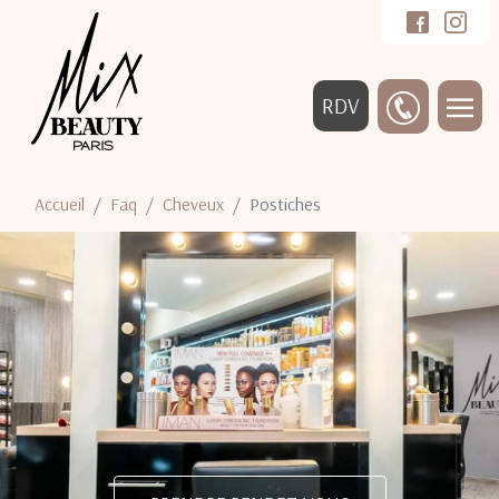
RDV
Accueil
Faq
Cheveux
Postiches