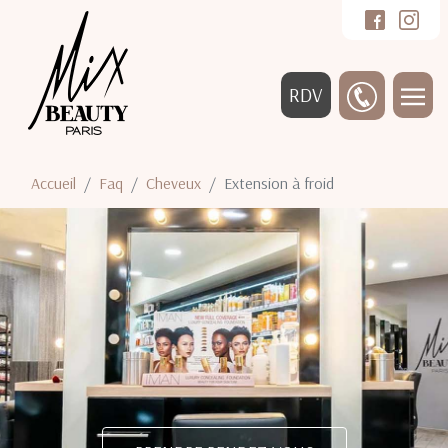
RDV
Accueil
Faq
Cheveux
Extension à froid