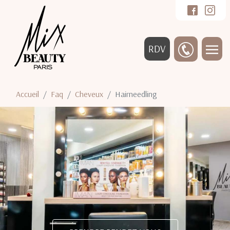
RDV
Accueil
Faq
Cheveux
Hairneedling